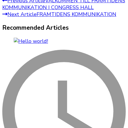
Post
Previous Article
VÄLKOMMEN TILL FRAMTIDENS
KOMMUNIKATION | CONGRESS HALL
Navigation
Next Article
FRAMTIDENS KOMMUNIKATION
Recommended Articles